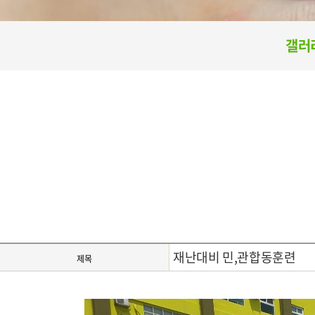
갤러
재난대비 민,관합동훈련
제목